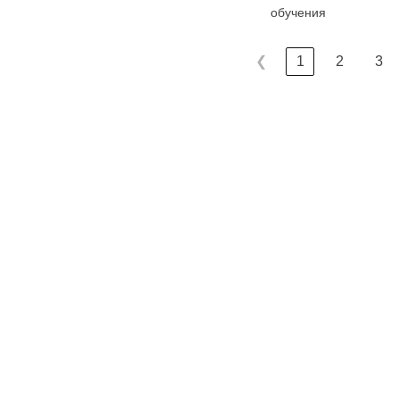
обучения
❮
1
2
3